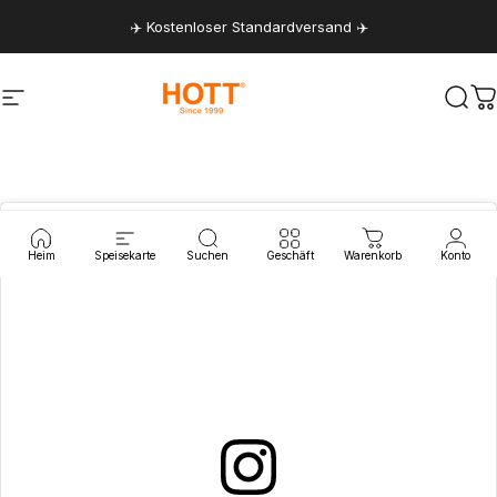
Direkt zum Inhalt
✈️ Kostenloser Standardversand ✈️
Seitennavigation
hottaudio
Suc
W
Heim
Speisekarte
Suchen
Geschäft
Warenkorb
Konto