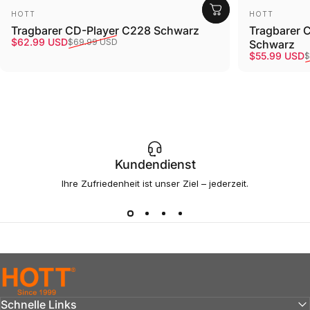
Anbieter:
Anbieter:
HOTT
HOTT
Tragbarer CD-Player C228 Schwarz
Tragbarer 
Verkaufspreis
Normaler Preis
$62.99 USD
$69.99 USD
Schwarz
Verkaufspre
Normaler P
$55.99 USD
$
Kundendienst
Ihre Zufriedenheit ist unser Ziel – jederzeit.
hottaudio
Schnelle Links