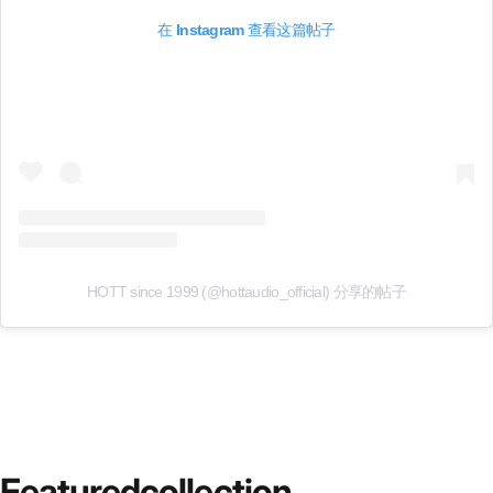
在 Instagram 查看这篇帖子
HOTT since 1999 (@hottaudio_official) 分享的帖子
Featured
collection